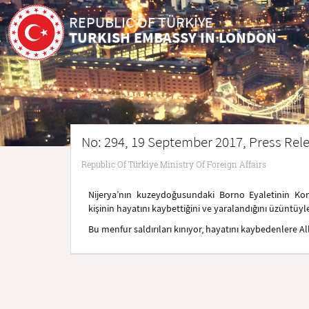
REPUBLIC OF TÜRKİYE
TURKISH EMBASSY IN LONDON
No: 294, 19 September 2017, Press Relea
Republic Of Türkiye Ministry Of Foreign Affairs
Nijerya’nın kuzeydoğusundaki Borno Eyaletinin Kond
kişinin hayatını kaybettiğini ve yaralandığını üzüntü
Bu menfur saldırıları kınıyor, hayatını kaybedenlere Alla