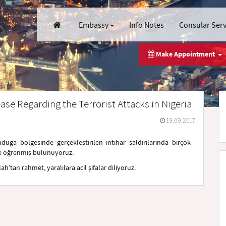
Embassy
Info Notes
Consular Ser
Make Appointment
se Regarding the Terrorist Attacks in Nigeria
19.09.2017
uga bölgesinde gerçekleştirilen intihar saldırılarında birçok
yle öğrenmiş bulunuyoruz.
h’tan rahmet, yaralılara acil şifalar diliyoruz.