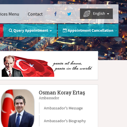
English
vices Menu
Contact
Query Appointment
Appointment Cancellation
Osman Koray Ertaş
Ambassador
Ambassador's Message
Ambassador's Biography